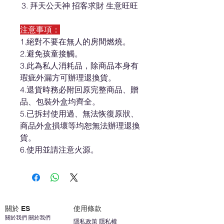
拜天公天神 招客求財 生意旺旺
注意事項：
1.絕對不要在無人的房間燃燒。
2.避免孩童接觸。
3.此為私人消耗品，除商品本身有
瑕疵外漏方可辦理退換貨。
4.退貨時務必附回原完整商品、贈
品、包裝外盒均齊全。
5.已拆封使用過、無法恢復原狀、
商品外盒損壞等均恕無法辦理退換
貨。
6.使用並請注意火源。
關於 ES
使用條款
關於我們 關於我們
隱私政策 隱私權