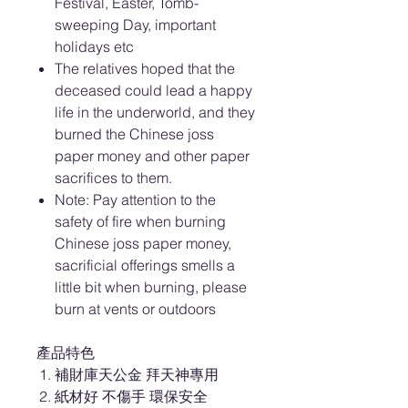
Festival, Easter, Tomb-
sweeping Day, important
holidays etc
The relatives hoped that the
deceased could lead a happy
life in the underworld, and they
burned the Chinese joss
paper money and other paper
sacrifices to them.
Note: Pay attention to the
safety of fire when burning
Chinese joss paper money,
sacrificial offerings smells a
little bit when burning, please
burn at vents or outdoors
產品特色
補財庫天公金 拜天神專用
紙材好 不傷手 環保安全