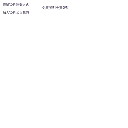
聯繫我們 聯繫方式
免責聲明免責聲明
加入我們 加入我們
安全信息 安全資訊
加入我們 加入我們
幫助
您的帳戶 顧客帳戶
反饋意見意見
ES家居用品公司
回到頂部