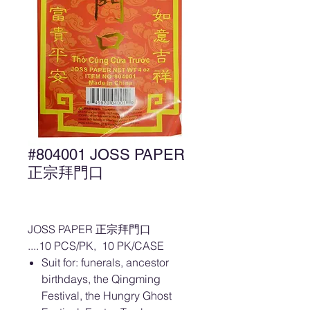
#804001 JOSS PAPER
正宗拜門口
JOSS PAPER 正宗拜門口
....10 PCS/PK, 10 PK/CASE
Suit for: funerals, ancestor
birthdays, the Qingming
Festival, the Hungry Ghost