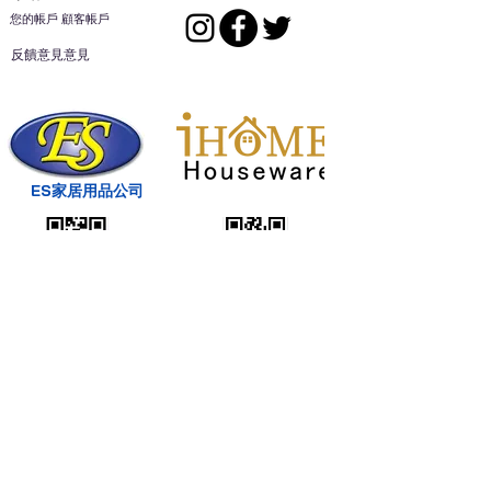
您的帳戶 顧客帳戶
反饋意見意見
ES家居用品公司
回到頂部
14808 洛杉磯聖
歐文代爾，
CA
91732