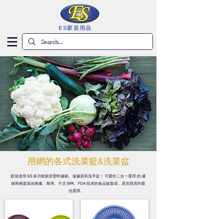
ES家居用品
​用網的各式洗菜籃&洗菜盆
歡迎使用 ES 多功能廚房塑料濾鍋、過濾器和洗手盆！ 可愛的二合一選擇 的 濾
鍋和碗套裝由無毒、耐用、不含 BPA、FDA 批准的食品級製成，是您廚房的最
佳選擇。