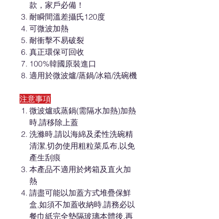
款，家戶必備！
耐瞬間溫差攝氏120度
可微波加熱
耐衝擊不易破裂
真正環保可回收
100%韓國原裝進口
適用於微波爐/蒸鍋/冰箱/洗碗機
注意事項
微波爐或蒸鍋(需隔水加熱)加熱
時,請移除上蓋
洗滌時,請以海綿及柔性洗碗精
清潔,切勿使用粗粒菜瓜布,以免
產生刮痕
本產品不適用於烤箱及直火加
熱
請盡可能以加蓋方式堆疊保鮮
盒,如須不加蓋收納時,請務必以
餐巾紙完全墊隔玻璃本體後,再