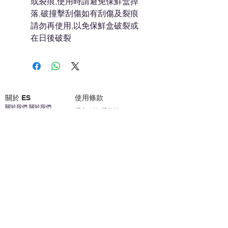
或裂痕,使用時請避免保鮮盒掉
落,破撞擊刮傷如有刮傷及裂痕
請勿再使用,以免保鮮盒破裂或
在日後破裂
關於 ES
使用條款
關於我們 關於我們
隱私政策 隱私權
聯繫我們 聯繫方式
免責聲明免責聲明
加入我們 加入我們
安全信息 安全資訊
加入我們 加入我們
幫助
您的帳戶 顧客帳戶
反饋意見意見