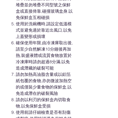
堆疊並勿堆疊不同型號之保鮮
盒或直接倚靠,碰撞玻璃盒身,以
免保鮮盒互相碰損
使用於洗碗機時,請設定低溫模
式並避免過於靠近出風口,以免
上蓋變形或損壞
確保使用年限,由冷凍庫取出後,
請至少自然解凍10分鐘後再加
熱,裝盛液體或流質食物放置於
冷凍庫時請勿超過8分滿,以免
造成潛藏的破裂可能
請勿加熱高油脂含量或以鋁箔
紙包覆的食物,亦勿微波加熱空
的或僅裝少量食物的保鮮盒,以
免造成潛在的破裂風險
請勿以利刃的保鮮盒內切取食
物,以免保鮮盒受損
使用前請仔細檢查是否有刮傷