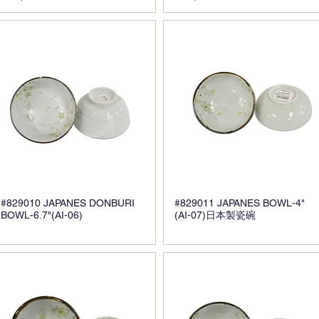
#829010 JAPANES DONBURI
#829011 JAPANES BOWL-4"
BOWL-6.7"(AI-06)
(AI-07)日本製瓷碗