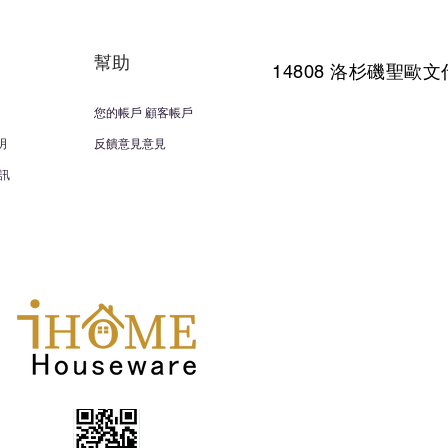
幫助
14808 洛杉磯聖
歐文
您的帳戶 顧客帳戶
明
反饋意見意見
訊