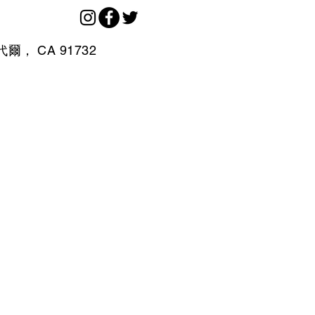
代爾，
CA
91732