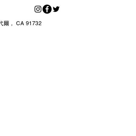
代爾，
CA
91732