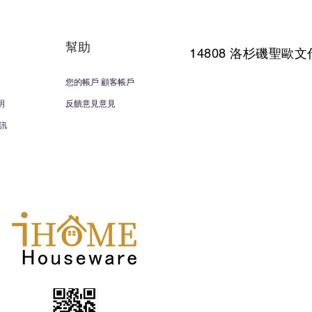
幫助
14808 洛杉磯聖
歐文
您的帳戶 顧客帳戶
明
反饋意見意見
訊