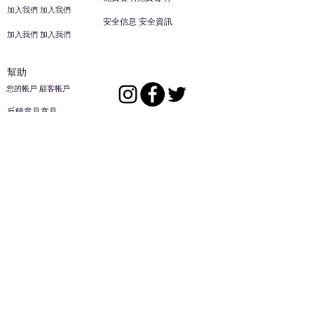
加入我們 加入我們
安全信息 安全資訊
加入我們 加入我們
幫助
您的帳戶 顧客帳戶
反饋意見意見
ES家居用品公司
回到頂部
14808 洛杉磯聖
歐文代爾，
CA
91732