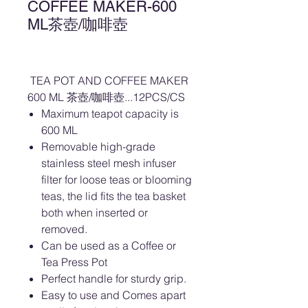
COFFEE MAKER-600
ML茶壺/咖啡壺
TEA POT AND COFFEE MAKER
600 ML 茶壺/咖啡壺...12PCS/CS
Maximum teapot capacity is
600 ML
Removable high-grade
stainless steel mesh infuser
filter for loose teas or blooming
teas, the lid fits the tea basket
both when inserted or
removed.
Can be used as a Coffee or
Tea Press Pot
Perfect handle for sturdy grip.
Easy to use and Comes apart