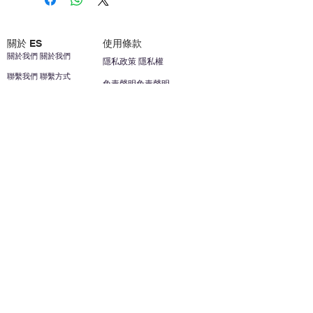
關於 ES
使用條款
關於我們 關於我們
隱私政策 隱私權
聯繫我們 聯繫方式
免責聲明免責聲明
加入我們 加入我們
安全信息 安全資訊
加入我們 加入我們
幫助
您的帳戶 顧客帳戶
反饋意見意見
ES家居用品公司