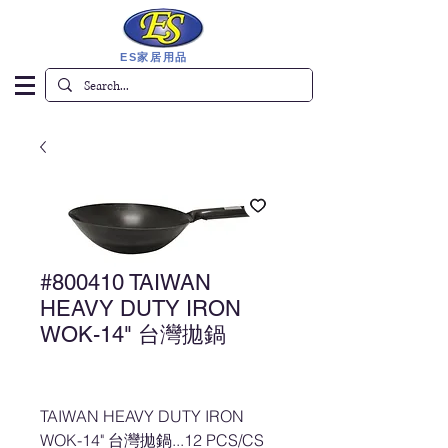
ES家居用品
#800410 TAIWAN
HEAVY DUTY IRON
WOK-14" 台灣拋鍋
TAIWAN HEAVY DUTY IRON
WOK-14" 台灣拋鍋...12 PCS/CS