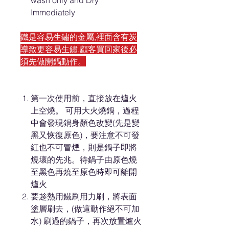
wash only and Dry
Immediately
鐵是容易生鏽的金屬,裡面含有炭
導致更容易生鏽,顧客買回家後必
須先做開鍋動作。
第一次使用前，直接放在爐火
上空燒。 可用大火燒鍋，過程
中會發現鍋身顏色改變(先是變
黑又恢復原色)，要注意不可發
紅也不可冒煙，則是鍋子即將
燒壞的先兆。待鍋子由原色燒
至黑色再燒至原色時即可離開
爐火
要趁熱用鐵刷用力刷，將表面
塗層刷去，(做這動作絕不可加
水) 刷過的鍋子，再次放置爐火