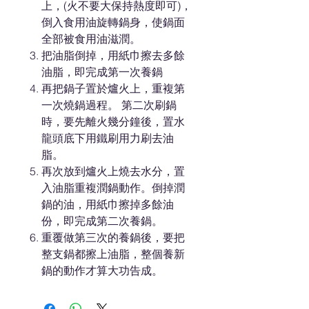
上，(火不要大保持熱度即可)，
倒入食用油旋轉鍋身，使鍋面
全部被食用油滋潤。
把油脂倒掉，用紙巾擦去多餘
油脂，即完成第一次養鍋
再把鍋子置於爐火上，重複第
一次燒鍋過程。 第二次刷鍋
時，要先離火幾分鐘後，置水
龍頭底下用鐵刷用力刷去油
脂。
再次放到爐火上燒去水分，置
入油脂重複潤鍋動作。倒掉潤
鍋的油，用紙巾擦掉多餘油
份，即完成第二次養鍋。
重覆做第三次的養鍋後，要把
整支鍋都擦上油脂，整個養新
鍋的動作才算大功告成。