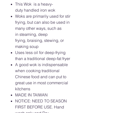
This Wok is a heavy-
duty handled iron wok
Woks are primarily used for stir
frying, but can also be used in
many other ways, such as
in steaming, deep
frying, braising, stewing, or
making soup
Uses less oil for deep-frying
than a traditional deep-fat fryer
A good wok is indispensable
when cooking traditional
Chinese food and can put to
great use in most commercial
kitchens
MADE IN TAIWAN
NOTICE: NEED TO SEASON
FIRST BEFORE USE. Hand