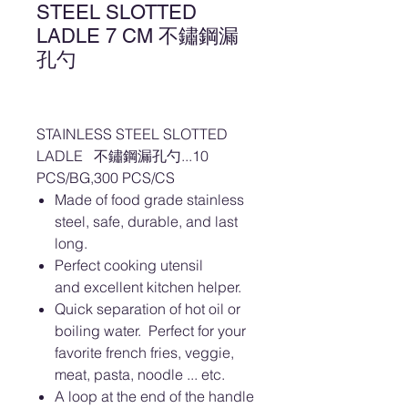
STEEL SLOTTED
LADLE 7 CM 不鏽鋼漏
孔勺
STAINLESS STEEL SLOTTED
LADLE 不鏽鋼漏孔勺...10
PCS/BG,300 PCS/CS
Made of food grade stainless
steel, safe, durable, and last
long.
Perfect cooking utensil
and excellent kitchen helper.
Quick separation of hot oil or
boiling water. Perfect for your
favorite french fries, veggie,
meat, pasta, noodle ... etc.
A loop at the end of the handle