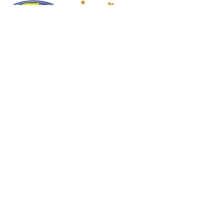
ES家居用品公司
回到頂部
14808 洛杉磯聖
歐文代爾，
CA
91732