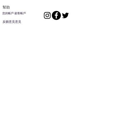
幫助
您的帳戶 顧客帳戶
反饋意見意見
ES家居用品公司
回到頂部
14808 洛杉磯聖
歐文代爾，
CA
91732