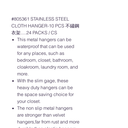
#805361 STAINLESS STEEL
CLOTH HANGER-10 PCS 不鏽鋼
衣架.....24 PACKS / CS
This metal hangers can be
waterproof that can be used
for any places, such as
bedroom, closet, bathroom,
cloakroom, laundry room, and
more.
With the slim gage, these
heavy duty hangers can be
the space saving choice for
your closet.
The non slip metal hangers
are stronger than velvet
hangers,far from rust and more