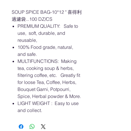
SOUP SPICE BAG-10*12 " 喜得利
過濾袋...100 DZ/CS
PREMIUM QUALITY: Safe to
use, soft, durable, and
reusable,
100% Food grade, natural,
and safe.
MULTIFUNCTIONS: Making
tea, cooking soup & herbs,
filtering coffee, etc. Greatly fit
for loose Tea, Coffee, Herbs,
Bouquet Garni, Potpourri,
Spice, Herbal powder & More.
LIGHT WEIGHT : Easy to use
and collect.