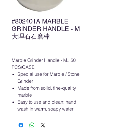
#802401A MARBLE
GRINDER HANDLE - M
大理石石磨棒
Marble Grinder Handle - M...50
PCS/CASE
Special use for Marble / Stone
Grinder
Made from solid, fine-quality
marble
Easy to use and clean; hand
wash in warm, soapy water