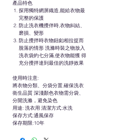
產品特色
探用獨特網屏織造,能給衣物最
完整的保護
防止洗衣機攪伴時,衣物糾結、
磨損、變形
防止攪拌時衣物鈕釦相拉捉而
脫落的情形 洗滌時裝之物放入
洗衣袋約七分滿,使衣物能獲 得
充分攪拌達到最佳的洗靜效果
使用時注意:
將衣物分類、分袋分置,確保洗衣
衛生品質 深淺顏色衣物需分袋、
分開洗滌，避免染色
用途: 洗衣用 清潔方式:水洗
保存方式:通風保存
保存期限:10年