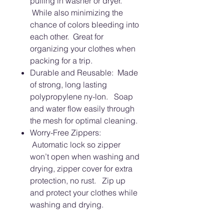
pulling in washer or dryer.
While also minimizing the
chance of colors bleeding into
each other. Great for
organizing your clothes when
packing for a trip.
Durable and Reusable: Made
of strong, long lasting
polypropylene ny-lon. Soap
and water flow easily through
the mesh for optimal cleaning.
Worry-Free Zippers:
Automatic lock so zipper
won’t open when washing and
drying, zipper cover for extra
protection, no rust. Zip up
and protect your clothes while
washing and drying.