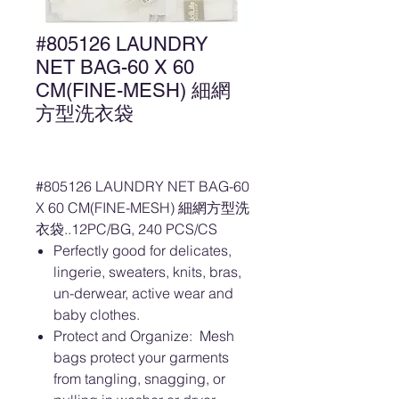
#805126 LAUNDRY
NET BAG-60 X 60
CM(FINE-MESH) 細網
方型洗衣袋
#805126 LAUNDRY NET BAG-60
X 60 CM(FINE-MESH) 細網方型洗
衣袋..12PC/BG, 240 PCS/CS
Perfectly good for delicates,
lingerie, sweaters, knits, bras,
un-derwear, active wear and
baby clothes.
Protect and Organize: Mesh
bags protect your garments
from tangling, snagging, or