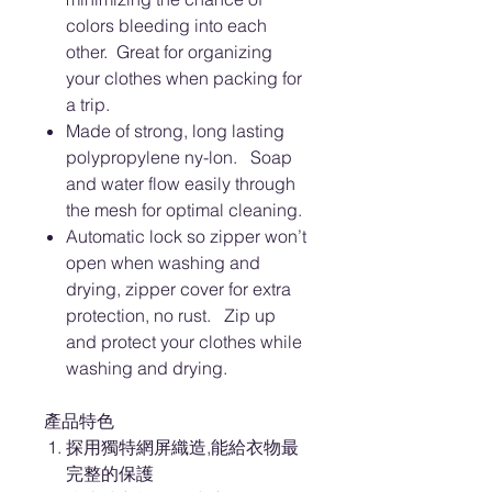
colors bleeding into each
other. Great for organizing
your clothes when packing for
a trip.
Made of strong, long lasting
polypropylene ny-lon. Soap
and water flow easily through
the mesh for optimal cleaning.
Automatic lock so zipper won’t
open when washing and
drying, zipper cover for extra
protection, no rust. Zip up
and protect your clothes while
washing and drying.
產品特色
探用獨特網屏織造,能給衣物最
完整的保護