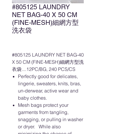
#805125 LAUNDRY
NET BAG-40 X 50 CM
(FINE-MESH)細網方型
洗衣袋
#805125 LAUNDRY NET BAG-40
X 50 CM (FINE-MESH)細網方型洗
衣袋....12PC/BG, 240 PCS/CS
Perfectly good for delicates,
lingerie, sweaters, knits, bras,
un-derwear, active wear and
baby clothes.
Mesh bags protect your
garments from tangling,
snagging, or pulling in washer
or dryer. While also
minimizing the chance of