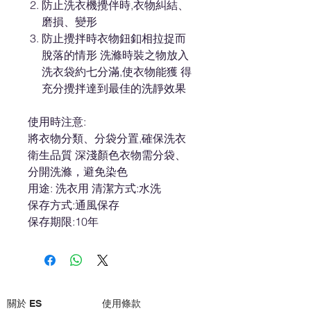
防止洗衣機攪伴時,衣物糾結、
磨損、變形
防止攪拌時衣物鈕釦相拉捉而
脫落的情形 洗滌時裝之物放入
洗衣袋約七分滿,使衣物能獲 得
充分攪拌達到最佳的洗靜效果
使用時注意:
將衣物分類、分袋分置,確保洗衣
衛生品質 深淺顏色衣物需分袋、
分開洗滌，避免染色
用途: 洗衣用 清潔方式:水洗
保存方式:通風保存
保存期限:10年
關於 ES
使用條款