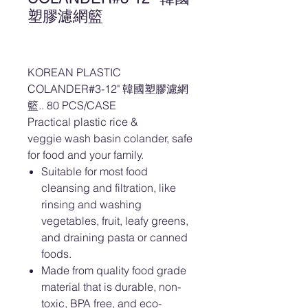
塑膠濾網籃
KOREAN PLASTIC
COLANDER#3-12" 韓國塑膠濾網
籃.. 80 PCS/CASE
Practical plastic rice &
veggie wash basin colander, safe
for food and your family.
Suitable for most food
cleansing and filtration, like
rinsing and washing
vegetables, fruit, leafy greens,
and draining pasta or canned
foods.
Made from quality food grade
material that is durable, non-
toxic, BPA free, and eco-