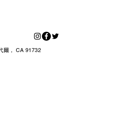
代爾，
CA
91732