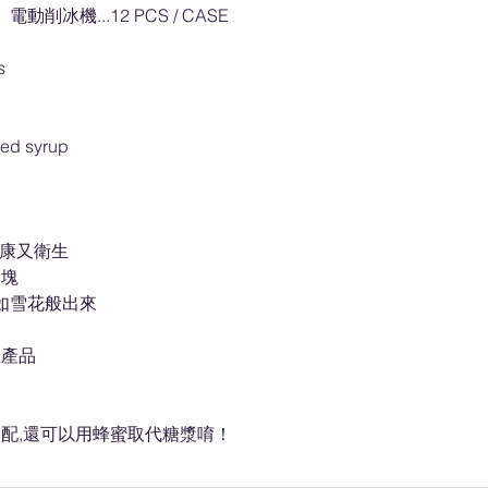
01 電動削冰機...12 PCS / CASE
s
ored syrup
健康又衛生
冰塊
如雪花般出來
佳產品
配,還可以用蜂蜜取代糖漿唷！