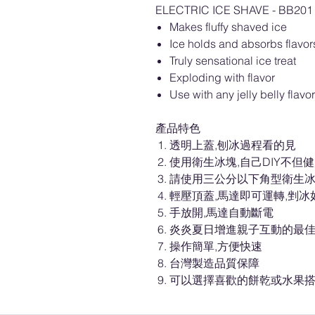
ELECTRIC ICE SHAVE - BB2
Makes fluffy shaved ice
Ice holds and absorbs flavor
Truly sensational ice treat
Exploding with flavor
Use with any jelly belly flav
產品特色
透明上蓋,刨冰過程看的見
使用衛生冰塊,自己DIY不但
請使用三公分以下角型衛生
輕壓頂蓋,馬達即可運轉,剉冰
手放開,馬達自動斷電
炎炎夏日增進親子互動的最
操作簡單,方便快速
台灣製造品質保障
可以選擇喜歡的餅乾或水果搭