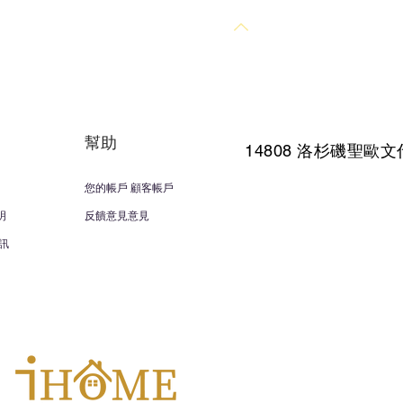
回到頂部
幫助
14808 洛杉磯聖
歐文
您的帳戶 顧客帳戶
明
反饋意見意見
訊