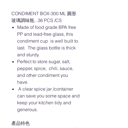
CONDIMENT BOX-300 ML 圓形
玻璃調味瓶...36 PCS /CS
Made of food grade BPA free
PP and lead-free glass, this
condiment cup is well built to
last. The glass bottle is thick
and sturdy.
Perfect to store sugar, salt,
pepper, spice, chili, sauce,
and other condiment you
have.
A clear spice jar /container
can save you some space and
keep your kitchen tidy and
generous.
產品特色