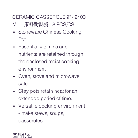
CERAMIC CASSEROLE 9" - 2400
ML , 康舒耐熱煲...8 PCS/CS
Stoneware Chinese Cooking
Pot
Essential vitamins and
nutrients are retained through
the enclosed moist cooking
environment
Oven, stove and microwave
safe
Clay pots retain heat for an
extended period of time.
Versatile cooking environment
- make stews, soups,
casseroles.
產品特色