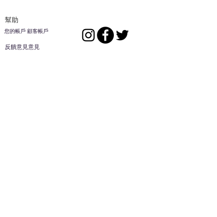
幫助
您的帳戶 顧客帳戶
反饋意見意見
ES家居用品公司
回到頂部
14808 洛杉磯聖
歐文代爾，
CA
91732