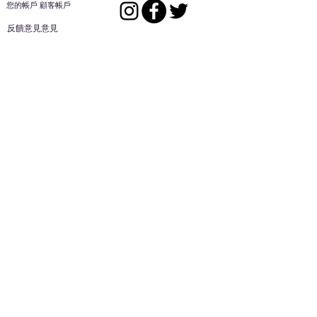
您的帳戶 顧客帳戶
反饋意見意見
ES家居用品公司
回到頂部
14808 洛杉磯聖
歐文代爾，
CA
91732