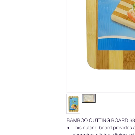
BAMBOO CUTTING BOARD 38 
This cutting board provides a
chopping, slicing, dicing, m