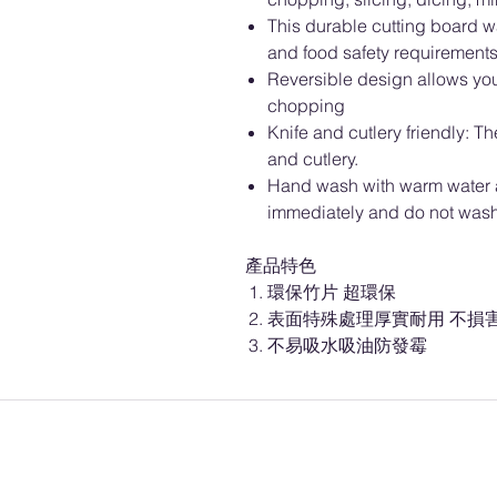
This durable cutting board w
and food safety requirements 
Reversible design allows you 
chopping
Knife and cutlery friendly: T
and cutlery.
Hand wash with warm water a
immediately and do not wash 
產品特色
環保竹片 超環保
表面特殊處理厚實耐用 不損
不易吸水吸油防發霉