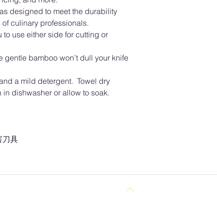
as designed to meet the durability
of culinary professionals.
to use either side for cutting or
he gentle bamboo won’t dull your knife
nd a mild detergent. Towel dry
in dishwasher or allow to soak.
害刀具
回到頂部