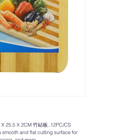
X 25.5 X 2CM 竹砧板..12PC/CS
 smooth and flat cutting surface for
incing, and more.