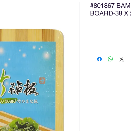
#801867 BA
BOARD-38 X
新