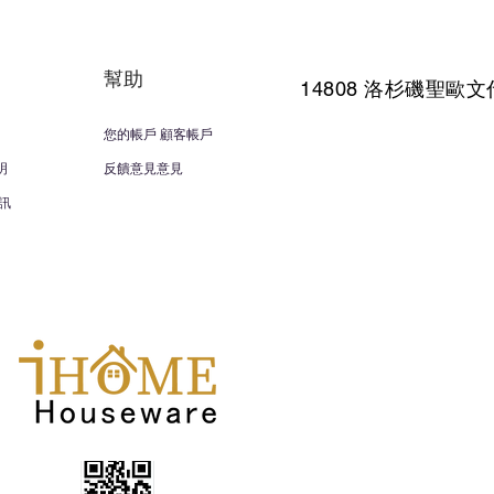
幫助
14808 洛杉磯聖
歐文
您的帳戶 顧客帳戶
明
反饋意見意見
訊