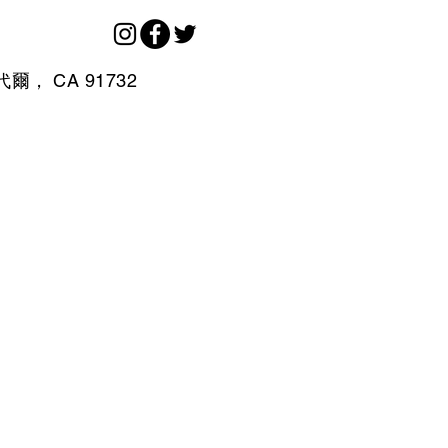
代爾，
CA
91732