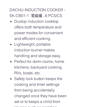
DACHU INDUCTION COOKER -
SK-CB01-1 電磁爐...6 PCS/CS
Duxtop induction cooktop
offers both temperature and
power modes for convenient
and efficient cooking.
Lightweight, portable
induction burner makes
handling and storage easy.
Perfect for dorm rooms, home
kitchens, backyard cooking,
RVs, boats, etc.
Safety lock button keeps the
cooking and timer settings
from being accidentally
changed once they have been
set or to keeps a child from