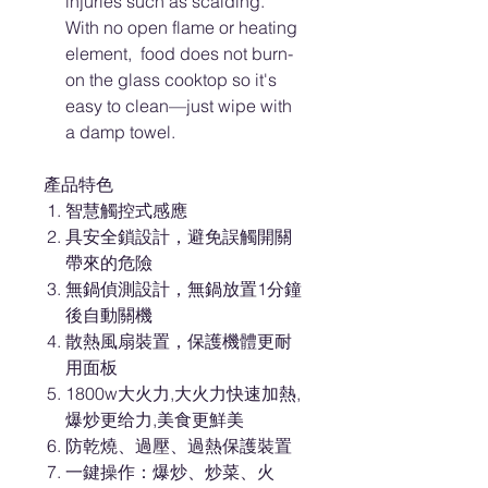
injuries such as scalding.
With no open flame or heating
element, food does not burn-
on the glass cooktop so it's
easy to clean—just wipe with
a damp towel.
產品特色
智慧觸控式感應
具安全鎖設計，避免誤觸開關
帶來的危險
無鍋偵測設計，無鍋放置1分鐘
後自動關機
散熱風扇裝置，保護機體更耐
用面板
1800w大火力,大火力快速加熱,
爆炒更给力,美食更鮮美
防乾燒、過壓、過熱保護裝置
一鍵操作：爆炒、炒菜、火