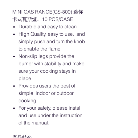
MINI GAS RANGE(GS-800) 迷你
卡式瓦斯爐... 10 PCS/CASE
Durable and easy to clean.
High Quality, easy to use, and
simply push and turn the knob
to enable the flame.
Non-slip legs provide the
burner with stability and make
sure your cooking stays in
place
Provides users the best of
simple indoor or outdoor
cooking.
For your safety, please install
and use under the instruction
of the manual.
產品特色