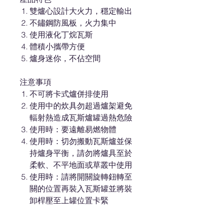
雙爐心設計大火力，穩定輸出
不鏽鋼防風板，火力集中
使用液化丁烷瓦斯
體積小攜帶方便
爐身迷你，不佔空間
注意事項
不可將卡式爐併排使用
使用中的炊具勿超過爐架避免
輻射熱造成瓦斯爐罐過熱危險
使用時：要遠離易燃物體
使用時：切勿搬動瓦斯爐並保
持爐身平衡，請勿將爐具至於
柔軟、不平地面或草叢中使用
使用時：請將開關旋轉鈕轉至
關的位置再裝入瓦斯罐並將裝
卸桿壓至上罐位置卡緊