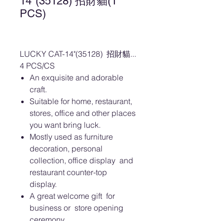
14"(35128) 招財貓(1
PCS)
LUCKY CAT-14"(35128) 招財貓...
4 PCS/CS
An exquisite and adorable
craft.
Suitable for home, restaurant,
stores, office and other places
you want bring luck.
Mostly used as furniture
decoration, personal
collection, office display and
restaurant counter-top
display.
A great welcome gift for
business or store opening
ceremony.