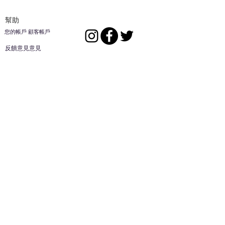
幫助
您的帳戶 顧客帳戶
反饋意見意見
ES家居用品公司
回到頂部
14808 洛杉磯聖
歐文代爾，
CA
91732