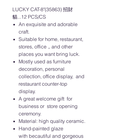
LUCKY CAT-8"(35863) 招財
貓...12 PCS/CS
An exquisite and adorable
craft.
Suitable for home, restaurant,
stores, office，and other
places you want bring luck.
Mostly used as furniture
decoration, personal
collection, office display, and
restaurant counter-top
display.
A great welcome gift for
business or store opening
ceremony.
Material: high quality ceramic.
Hand-painted glaze
with becautiful and gorgeous