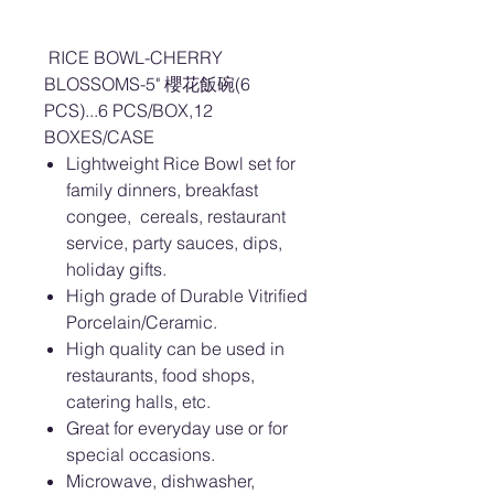
RICE BOWL-CHERRY
BLOSSOMS-5" 櫻花飯碗(6
PCS)...6 PCS/BOX,12
BOXES/CASE
Lightweight Rice Bowl set for
family dinners, breakfast
congee, cereals, restaurant
service, party sauces, dips,
holiday gifts.
High grade of Durable Vitrified
Porcelain/Ceramic.
High quality can be used in
restaurants, food shops,
catering halls, etc.
Great for everyday use or for
special occasions.
Microwave, dishwasher,