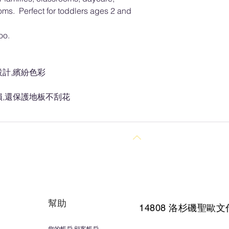
oms. Perfect for toddlers ages 2 and
too.
計,繽紛色彩
損,還保護地板不刮花
回到頂部
幫助
14808 洛杉磯聖
歐文