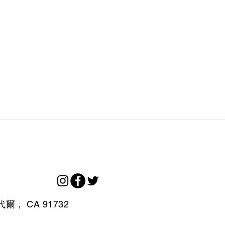
代爾，
CA
91732