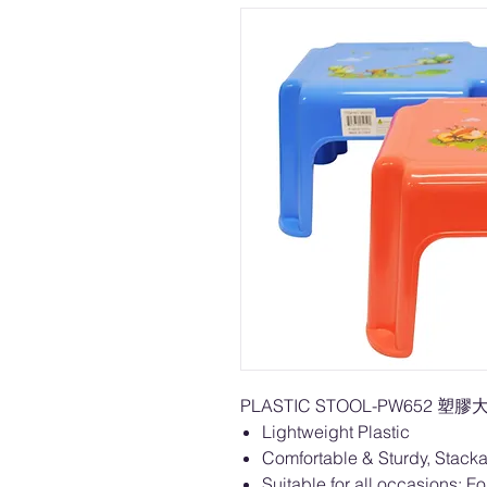
PLASTIC STOOL-PW652 塑膠大肥
Lightweight Plastic
Comfortable & Sturdy, Stack
Suitable for all occasions: F