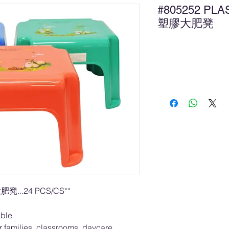
#805252 PLA
塑膠大肥凳
新
凳...24 PCS/CS**
able
or families, classrooms, daycare,