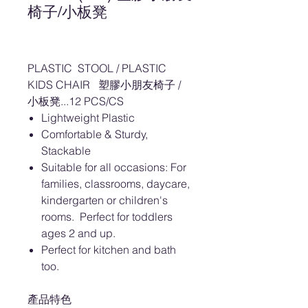
椅子/小板凳
PLASTIC STOOL / PLASTIC
KIDS CHAIR 塑膠小朋友椅子 /
小板凳...12 PCS/CS
Lightweight Plastic
Comfortable & Sturdy,
Stackable
Suitable for all occasions: For
families, classrooms, daycare,
kindergarten or children's
rooms. Perfect for toddlers
ages 2 and up.
Perfect for kitchen and bath
too.
產品特色