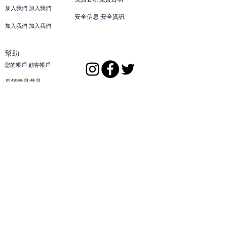
加入我們 加入我們
安全信息 安全資訊
加入我們 加入我們
幫助
您的帳戶 顧客帳戶
反饋意見意見
ES家居用品公司
回到頂部
14808 洛杉磯聖
歐文代爾，
CA
91732