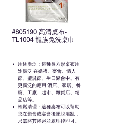
#805190 高清桌布-
TL1004 龍族免洗桌巾
用途廣泛：這種長方形桌布用
途廣泛 在婚禮、宴會、情人
節、聖誕節、生日聚會中。有
更廣泛的應用 酒店、家居、餐
廳、工廠、超市、雜貨店、精
品店等。
輕鬆清理：這種桌布可以幫助
您在聚會或宴會後擺脫混亂，
只需將其捲起並處理掉即可。