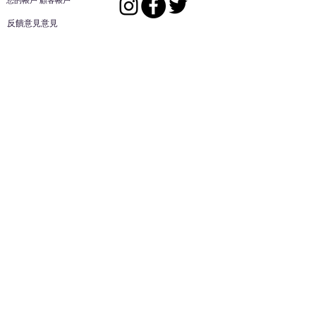
您的帳戶 顧客帳戶
反饋意見意見
ES家居用品公司
回到頂部
14808 洛杉磯聖
歐文代爾，
CA
91732