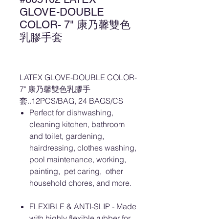
GLOVE-DOUBLE
COLOR- 7" 康乃馨雙色
乳膠手套
LATEX GLOVE-DOUBLE COLOR-
7" 康乃馨雙色乳膠手
套..12PCS/BAG, 24 BAGS/CS
Perfect for dishwashing,
cleaning kitchen, bathroom
and toilet, gardening,
hairdressing, clothes washing,
pool maintenance, working,
painting, pet caring, other
household chores, and more.
FLEXIBLE & ANTI-SLIP - Made
with highly flexible rubber for