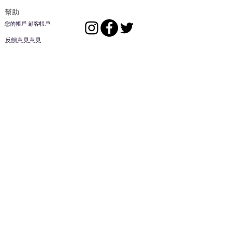
幫助
您的帳戶 顧客帳戶
反饋意見意見
ES家居用品公司
回到頂部
14808 洛杉磯聖
歐文代爾，
CA
91732