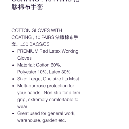
膠棉布手套
COTTON GLOVES WITH
COATING , 10 PAIRS 沾膠棉布手
套......30 BAGS/CS
PREMIUM Red Latex Working
Gloves
Material: Cotton 60%,
Polyester 10%, Latex 30%
Size: Large, One size fits Most
Multi-purpose protection for
your hands. Non-slip for a firm
grip, extremely comfortable to
wear
Great used for general work,
warehouse, garden etc.