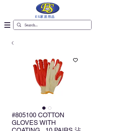
ES家居用品
#805100 COTTON
GLOVES WITH
COATING , 10 PAIRS 沾