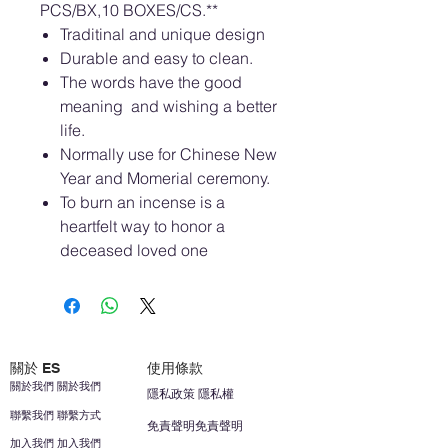
PCS/BX,10 BOXES/CS.**
Traditinal and unique design
Durable and easy to clean.
The words have the good
meaning and wishing a better
life.
Normally use for Chinese New
Year and Momerial ceremony.
To burn an incense is a
heartfelt way to honor a
deceased loved one
關於 ES
使用條款
關於我們 關於我們
隱私政策 隱私權
聯繫我們 聯繫方式
免責聲明免責聲明
加入我們 加入我們