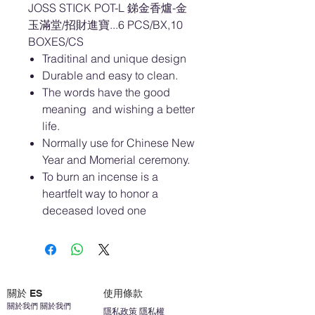
JOSS STICK POT-L 銻金香爐-金
玉滿堂/招財進寶...6 PCS/BX,10
BOXES/CS
Traditinal and unique design
Durable and easy to clean.
The words have the good
meaning and wishing a better
life.
Normally use for Chinese New
Year and Momerial ceremony.
To burn an incense is a
heartfelt way to honor a
deceased loved one
關於 ES
使用條款
關於我們 關於我們
隱私政策 隱私權