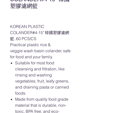
塑膠濾網籃
KOREAN PLASTIC
COLANDER#4-15" 韓國塑膠濾網
籃..60 PCS/CS
Practical plastic rice &
veggie wash basin colander, safe
for food and your family.
Suitable for most food
cleansing and filtration, like
rinsing and washing
vegetables, fruit, leafy greens,
and draining pasta or canned
foods.
Made from quality food grade
material that is durable, non-
toxic, BPA free, and eco-