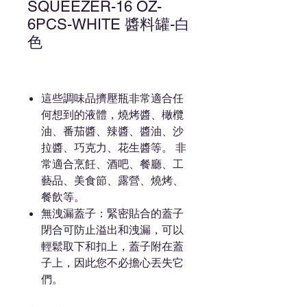
SQUEEZER-16 OZ-
6PCS-WHITE 醬料罐-白
色
這些調味品擠壓瓶非常適合任
何想到的液體，燒烤醬、橄欖
油、番茄醬、辣醬、醬油、沙
拉醬、巧克力、花生醬等。 非
常適合烹飪、酒吧、餐廳、工
藝品、美食節、露營、燒烤、
餐飲等。
無洩漏蓋子：緊密貼合的蓋子
閉合可防止溢出和洩漏，可以
輕鬆取下和扣上，蓋子附在蓋
子上，因此您不必擔心丟失它
們。