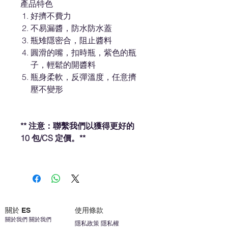
產品特色
好擠不費力
不易漏醬，防水防水蓋
瓶雉隱密合，阻止醬料
圓滑的嘴，扣時瓶，紫色的瓶
子，輕鬆的開醬料
瓶身柔軟，反彈溫度，任意擠
壓不變形
** 注意：聯繫我們以獲得更好的
10 包/CS 定價。**
關於 ES
使用條款
關於我們 關於我們
隱私政策 隱私權