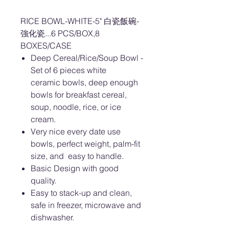
RICE BOWL-WHITE-5" 白瓷飯碗-
強化瓷...6 PCS/BOX,8
BOXES/CASE
Deep Cereal/Rice/Soup Bowl -
Set of 6 pieces white
ceramic bowls, deep enough
bowls for breakfast cereal,
soup, noodle, rice, or ice
cream.
Very nice every date use
bowls, perfect weight, palm-fit
size, and easy to handle.
Basic Design with good
quality.
Easy to stack-up and clean,
safe in freezer, microwave and
dishwasher.