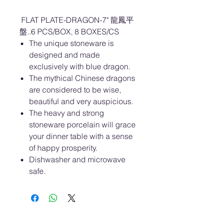
FLAT PLATE-DRAGON-7" 龍鳳平
盤..6 PCS/BOX, 8 BOXES/CS
The unique stoneware is
designed and made
exclusively with blue dragon.
The mythical Chinese dragons
are considered to be wise,
beautiful and very auspicious.
The heavy and strong
stoneware porcelain will grace
your dinner table with a sense
of happy prosperity.
Dishwasher and microwave
safe.