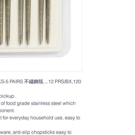
S-5 PAIRS 不鏽鋼筷....12 PRS/BX,120
 pickup.
f food grade stainless steel which
mponent.
or everyday household use, easy to
are, anti-slip chopsticks easy to