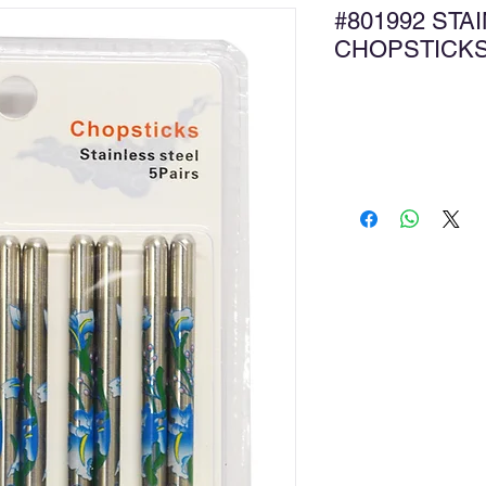
#801992 STA
CHOPSTICK
新