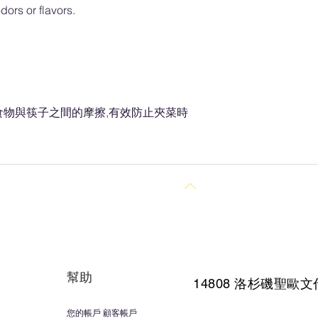
dors or flavors.
食物與筷子之間的摩擦,有效防止夾菜時
回到頂部
幫助
14808 洛杉磯聖
歐文
您的帳戶 顧客帳戶