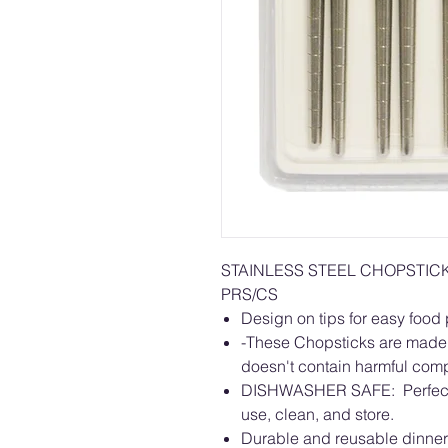
STAINLESS STEEL CHOPSTICK
PRS/CS
Design on tips for easy food
-These Chopsticks are made o
doesn't contain harmful co
DISHWASHER SAFE: Perfect f
use, clean, and store.
Durable and reusable dinnerw