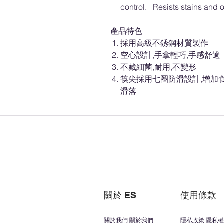
control. Resists stains and o
產品特色
採用高級不銹鋼材質製作
空心設計,手拿輕巧,手感舒適
不藏細菌,耐用,不變形
筷尖採用七圈防滑設計,增加
滑落
關於 ES
使用條款
關於我們 關於我們
隱私政策 隱私權