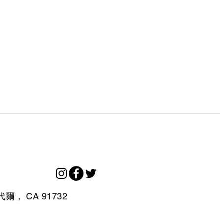
代爾，
CA
91732