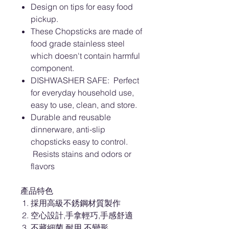
Design on tips for easy food
pickup.
These Chopsticks are made of
food grade stainless steel
which doesn't contain harmful
component.
DISHWASHER SAFE: Perfect
for everyday household use,
easy to use, clean, and store.
Durable and reusable
dinnerware, anti-slip
chopsticks easy to control.
Resists stains and odors or
flavors
產品特色
採用高級不銹鋼材質製作
空心設計,手拿輕巧,手感舒適
不藏細菌,耐用,不變形