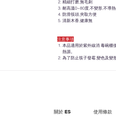
精細打磨,無毛刺
耐高溫0~80度,不變形,不導
防滑筷頭,夾取方便
清新木香,健康無
注意事項
本品適用於紫外線消 毒碗櫃使
熱源。
為了防止筷子發霉,變色及變
關於 ES
使用條款