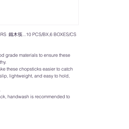
RS 鐵木筷...10 PCS/BX,6 BOXES/CS
 grade materials to ensure these
thy.
ke these chopsticks easier to catch
lip, lightweight, and easy to hold,
.
ack, handwash is recommended to