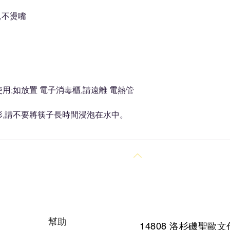
熱,不燙嘴
用;如放置 電子消毒櫃,請遠離 電熱管
形,請不要將筷子長時間浸泡在水中。
回到頂部
幫助
14808 洛杉磯聖
歐文