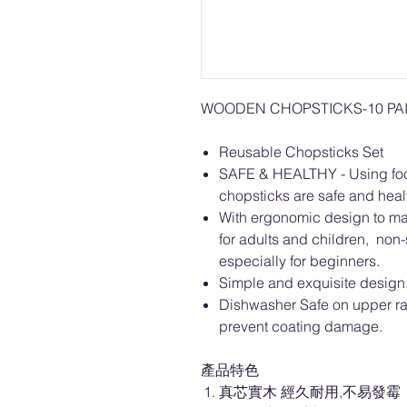
WOODEN CHOPSTICKS-10 PAI
Reusable Chopsticks Set
SAFE & HEALTHY - Using food
chopsticks are safe and heal
With ergonomic design to ma
for adults and children, non-s
especially for beginners.
Simple and exquisite design
Dishwasher Safe on upper r
prevent coating damage.
產品特色
真芯實木 經久耐用,不易發霉