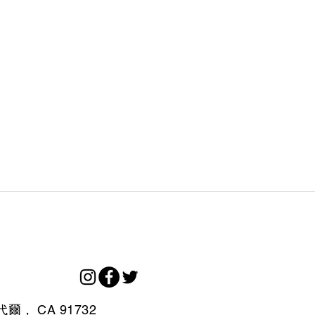
代爾，
CA
91732