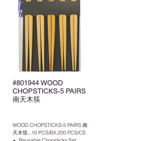
#801944 WOOD
CHOPSTICKS-5 PAIRS
南天木筷
WOOD CHOPSTICKS-5 PAIRS 南
天木筷...10 PCS/BX,200 PCS/CS
Reusable Chopsticks Set