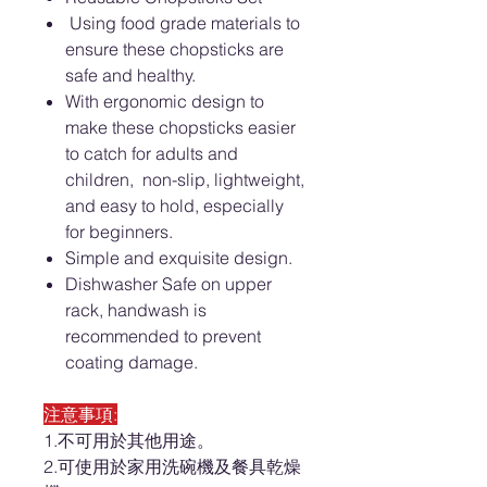
Using food grade materials to
ensure these chopsticks are
safe and healthy.
With ergonomic design to
make these chopsticks easier
to catch for adults and
children, non-slip, lightweight,
and easy to hold, especially
for beginners.
Simple and exquisite design.
Dishwasher Safe on upper
rack, handwash is
recommended to prevent
coating damage.
注意事項:
1.不可用於其他用途。
2.可使用於家用洗碗機及餐具乾燥