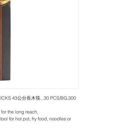
ICKS 43公分長木筷...30 PCS/BG,300
 for the long reach.
ool for hot pot, fry food, noodles or