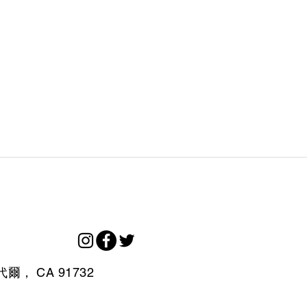
代爾，
CA
91732