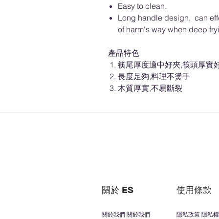
Easy to clean.
Long handle design, can eff
of harm's way when deep fry
產品特色
筷尾厚度適中好夾,筷頭厚實
長度足夠,料理不燙手
木質厚實,不易斷裂
關於 ES
使用條款
關於我們 關於我們
隱私政策 隱私權