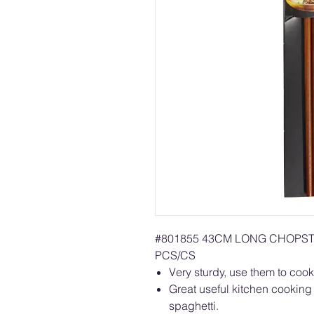
#801855 43CM LONG CHOPST
PCS/CS
Very sturdy, use them to cook
Great useful kitchen cooking t
spaghetti.