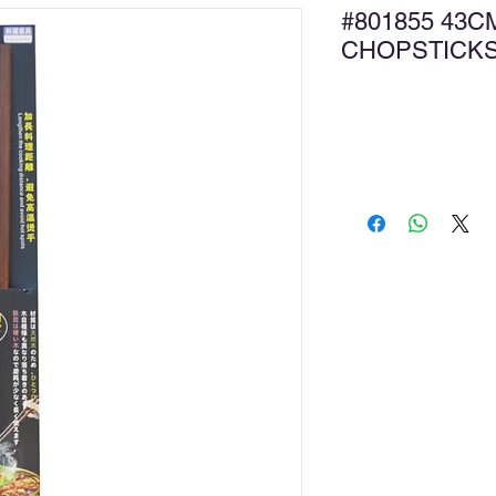
#801855 43C
CHOPSTIC
新