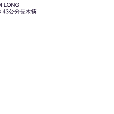
M LONG
KS 43公分長木筷
增至願望清單