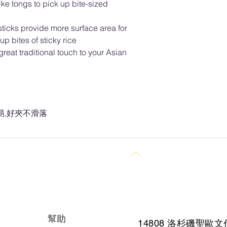
ke tongs to pick up bite-sized
ticks provide more surface area for
p bites of sticky rice
reat traditional touch to your Asian
易,好夾不滑落
回到頂部
幫助
14808 洛杉磯聖
歐文