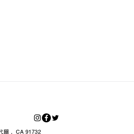
代爾，
CA
91732