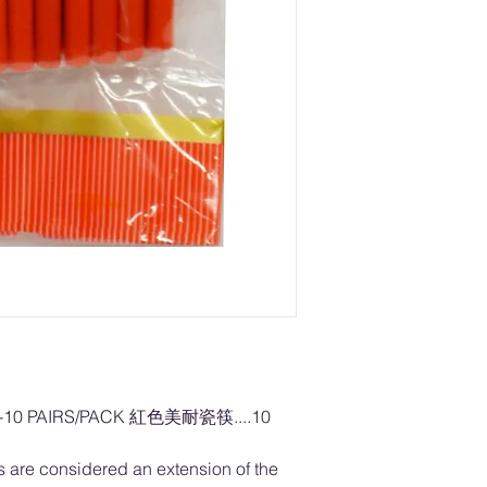
-10 PAIRS/PACK 紅色美耐瓷筷....10
s are considered an extension of the