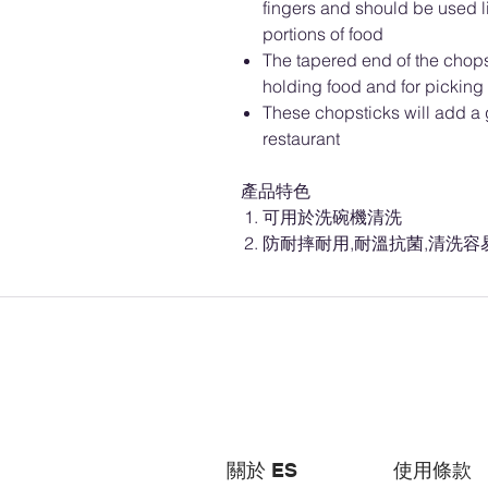
fingers and should be used li
portions of food
The tapered end of the chops
holding food and for picking u
These chopsticks will add a g
restaurant
產品特色
可用於洗碗機清洗
防耐摔耐用,耐溫抗菌,清洗容
關於 ES
使用條款