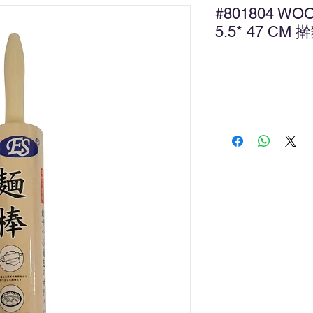
#801804 WOO
5.5* 47 CM
新