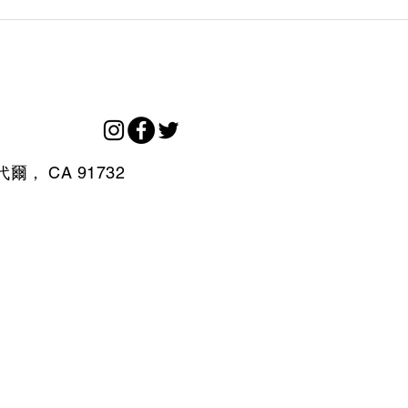
代爾，
CA
91732