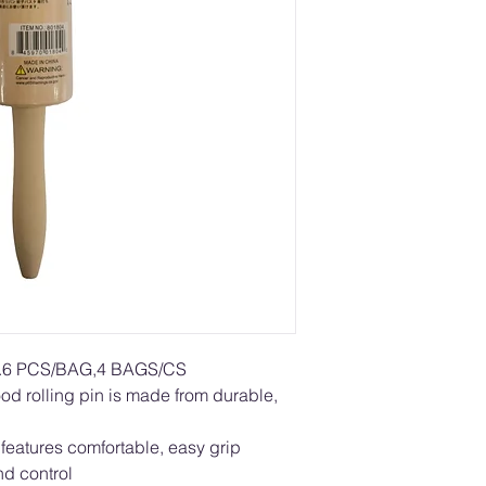
6 PCS/BAG,4 BAGS/CS
d rolling pin is made from durable,
n features comfortable, easy grip
d control