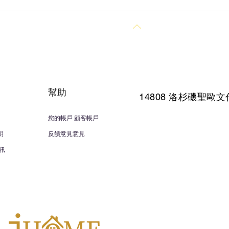
回到頂部
幫助
14808 洛杉磯聖
歐文
您的帳戶 顧客帳戶
明
反饋意見意見
訊