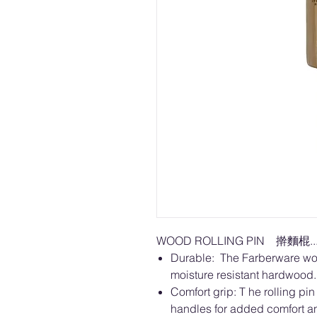
WOOD ROLLING PIN 擀麵棍...
Durable: The Farberware woo
moisture resistant hardwood.
Comfort grip: T he rolling pi
handles for added comfort an