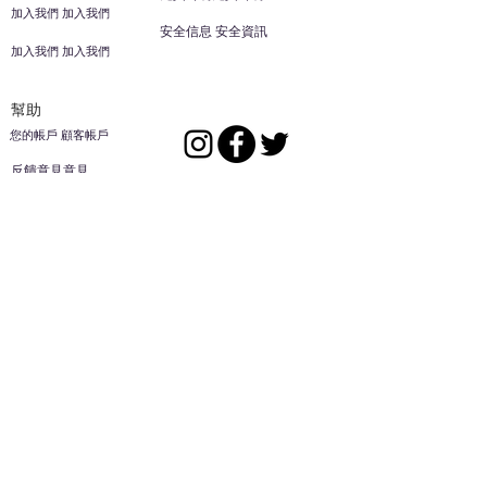
加入我們 加入我們
安全信息 安全資訊
加入我們 加入我們
幫助
您的帳戶 顧客帳戶
反饋意見意見
ES家居用品公司
回到頂部
14808 洛杉磯聖
歐文代爾，
CA
91732