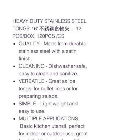
HEAVY DUTY STAINLESS STEEL
TONGS-16" 不銹鋼食物夾.....12
PCS/BOX, 120PCS /CS
QUALITY - Made from durable
stainless steel with a satin
finish.
CLEANING - Dishwasher safe,
easy to clean and sanitize.
VERSATILE - Great as ice
tongs, for buffet lines or for
preparing salads.
SIMPLE - Light weight and
easy to use.
MULTIPLE APPLICATIONS:
Basic kitchen utensil, perfect
for indoor or outdoor use, great