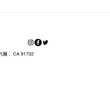
代爾，
CA
91732