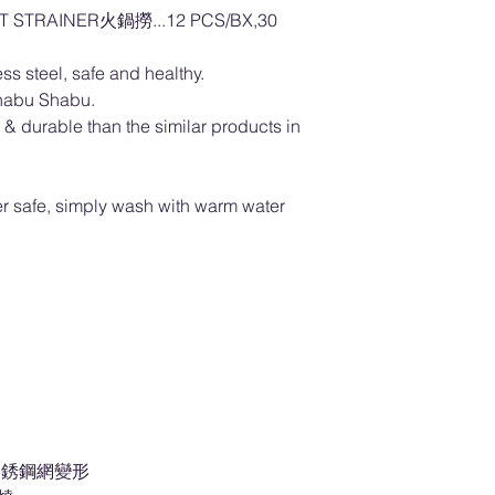
T STRAINER火鍋撈...12 PCS/BX,30
ss steel, safe and healthy.
d Shabu Shabu.
 & durable than the similar products in
r safe, simply wash with warm water
不銹鋼網變形