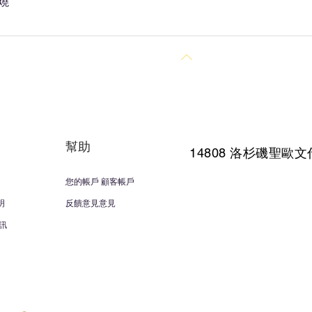
燒
回到頂部
幫助
14808 洛杉磯聖
歐文
您的帳戶 顧客帳戶
明
反饋意見意見
訊