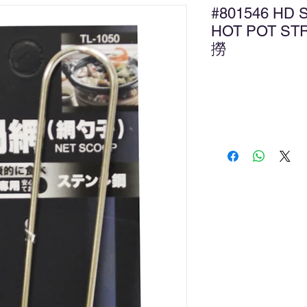
#801546 HD 
HOT POT ST
撈
新