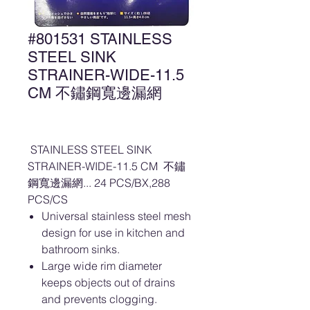
#801531 STAINLESS
STEEL SINK
STRAINER-WIDE-11.5
CM 不鏽鋼寬邊漏網
STAINLESS STEEL SINK
STRAINER-WIDE-11.5 CM 不鏽
鋼寬邊漏網... 24 PCS/BX,288
PCS/CS
Universal stainless steel mesh
design for use in kitchen and
bathroom sinks.
Large wide rim diameter
keeps objects out of drains
and prevents clogging.