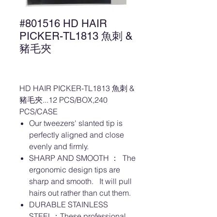
#801516 HD HAIR
PICKER-TL1813 魚刺 &
豬毛夾
HD HAIR PICKER-TL1813 魚刺 &
豬毛夾...12 PCS/BOX,240
PCS/CASE
Our tweezers' slanted tip is
perfectly aligned and close
evenly and firmly.
SHARP AND SMOOTH ： The
ergonomic design tips are
sharp and smooth. It will pull
hairs out rather than cut them.
DURABLE STAINLESS
STEEL：These professional