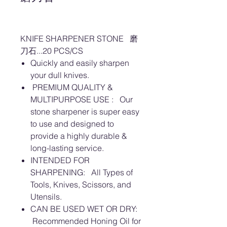
KNIFE SHARPENER STONE 磨
刀石...20 PCS/CS
Quickly and easily sharpen
your dull knives.
PREMIUM QUALITY &
MULTIPURPOSE USE : Our
stone sharpener is super easy
to use and designed to
provide a highly durable &
long-lasting service.
INTENDED FOR
SHARPENING: All Types of
Tools, Knives, Scissors, and
Utensils.
CAN BE USED WET OR DRY:
Recommended Honing Oil for