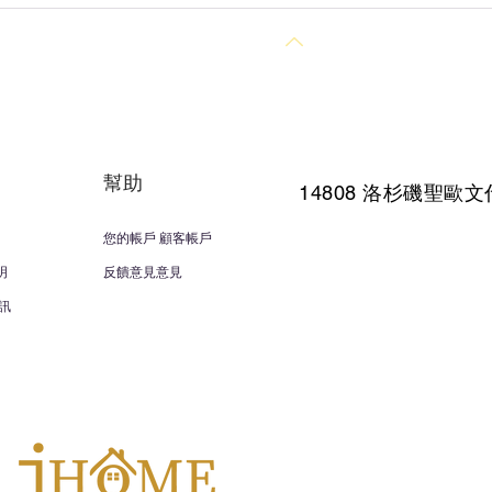
回到頂部
幫助
14808 洛杉磯聖
歐文
您的帳戶 顧客帳戶
明
反饋意見意見
訊