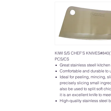
KIWI S/S CHEF'S KNIVES#84
PCS/CS
Great stainless steell kitchen 
Comfortable and durable to 
Ideal for peeling, mincing, sli
precisely slicing small ingre
also be used to split soft c
it is an excellent knife to me
High-quality stainless steel 