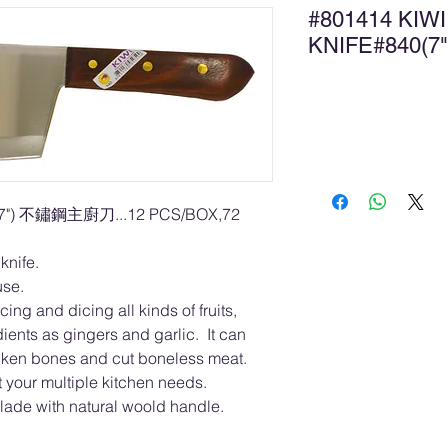
#801414 KIWI
KNIFE#840
新
0(7") 不鏽鋼主廚刀...12 PCS/BOX,72
knife.
use.
cing and dicing all kinds of fruits,
dients as gingers and garlic. It can
hicken bones and cut boneless meat.
et your multiple kitchen needs.
blade with natural woold handle.