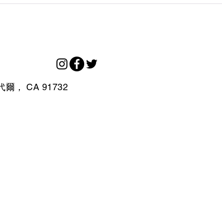
代爾，
CA
91732