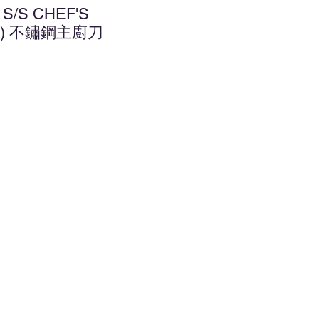
 S/S CHEF'S
(7") 不鏽鋼主廚刀
增至願望清單